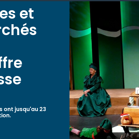
es et
rchés
ffre
sse
s ont jusqu'au 23
ion.