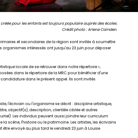
 créée pour les enfants est toujours populaire auprès des écoles.
Crédit photo : Arlene Camden.
 primaires et secondaires de la région sont invités à soumettre
les organismes intéressés ont jusqu'au 23 juin pour déposer
istique locale de se retrouver dans notre répertoire »,
osées dans le répertoire de la MRC pour bénéficier d'une
r candidature dans le présent appel. Ils sont invités
'écrivain ou l'organisme se décrit : discipline artistique,
e, objectif(s), description, clientèle ciblée et autres
riel). Les individus peuvent aussi joindre leur curriculum
de la scène, l'histoire ou le patrimoine. Les artistes, les écrivains
t être envoyé au plus tard le vendredi 23 juin à Louise