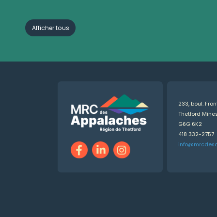
Afficher tous
233, boul. Fro
Thetford Min
G6G 6K2
418 332-2757
info@mrcdes