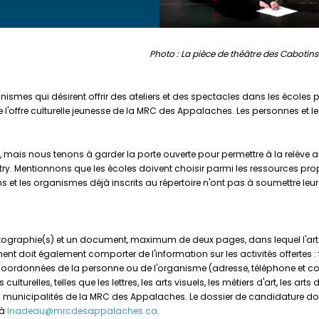
Photo : La pièce de théâtre des Cabotins
rganismes qui désirent offrir des ateliers et des spectacles dans les écoles
e l'offre culturelle jeunesse de la MRC des Appalaches. Les personnes et 
é, mais nous tenons à garder la porte ouverte pour permettre à la relève art
y. Mentionnons que les écoles doivent choisir parmi les ressources prop
ins et les organismes déjà inscrits au répertoire n'ont pas à soumettre leu
aphie(s) et un document, maximum de deux pages, dans lequel l'artiste, l
t doit également comporter de l'information sur les activités offertes : titr
s coordonnées de la personne ou de l'organisme (adresse, téléphone et cour
lturelles, telles que les lettres, les arts visuels, les métiers d'art, les arts 
s 19 municipalités de la MRC des Appalaches. Le dossier de candidature doi
 à
lnadeau@mrcdesappalaches.ca
.