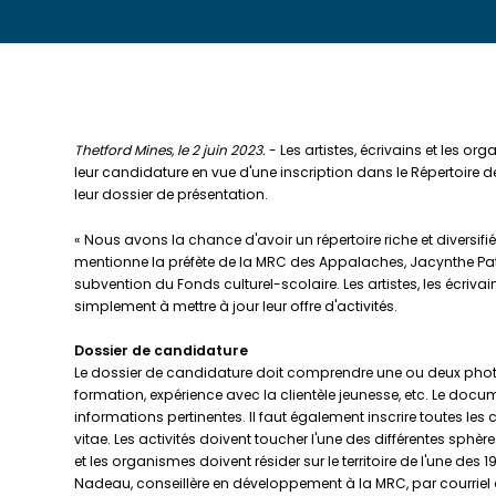
Thetford Mines, le 2 juin 2023.
- Les artistes, écrivains et les o
leur candidature en vue d'une inscription dans le Répertoire d
leur dossier de présentation.
« Nous avons la chance d'avoir un répertoire riche et diversifi
mentionne la préfète de la MRC des Appalaches, Jacynthe Patr
subvention du Fonds culturel-scolaire. Les artistes, les écriva
simplement à mettre à jour leur offre d'activités.
Dossier de candidature
Le dossier de candidature doit comprendre une ou deux photogr
formation, expérience avec la clientèle jeunesse, etc. Le documen
informations pertinentes. Il faut également inscrire toutes le
vitae. Les activités doivent toucher l'une des différentes sphères cu
et les organismes doivent résider sur le territoire de l'une de
Nadeau, conseillère en développement à la MRC, par courriel