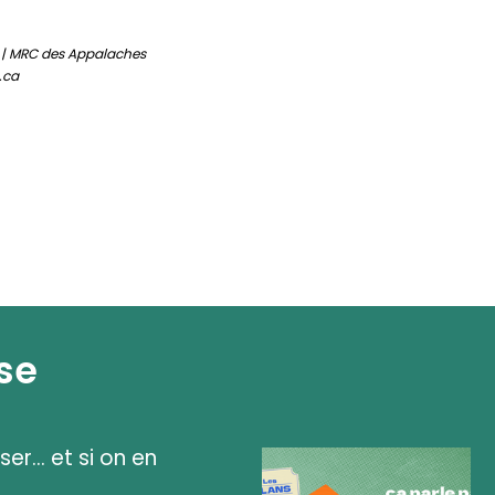
 | MRC des Appalaches
.ca
se
ser... et si on en