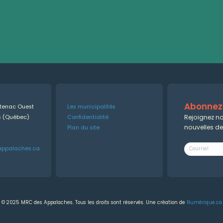
Abonnez-
ntenac Ouest
Les municipalités
Rejoignez no
es (Québec)
Confidentialité
nouvelles d
Plan du site
appalaches.ca
© 2025 MRC des Appalaches. Tous les droits sont réservés. Une création de
Numérique.ca