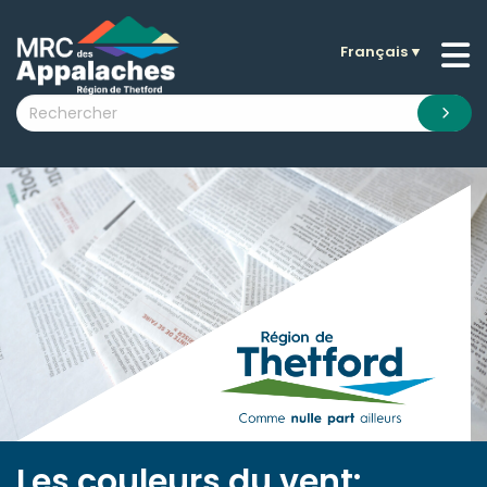
Français
▼
n submenu (La MRC )
n submenu (Citoyens )
n submenu (Entreprises )
 submenu (Visiteurs )
n submenu (Nouvelles )
n submenu (Documentation )
Les couleurs du vent: