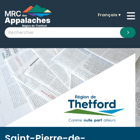
Français
▼
n submenu (La MRC )
n submenu (Citoyens )
n submenu (Entreprises )
 submenu (Visiteurs )
n submenu (Nouvelles )
n submenu (Documentation )
Saint-Pierre-de-