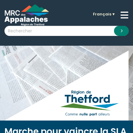
Français
▼
n submenu (La MRC )
n submenu (Citoyens )
n submenu (Entreprises )
 submenu (Visiteurs )
n submenu (Nouvelles )
n submenu (Documentation )
Marche pour vaincre la SLA