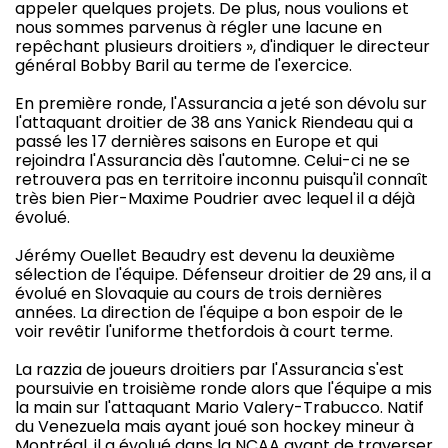
appeler quelques projets. De plus, nous voulions et
nous sommes parvenus à régler une lacune en
repêchant plusieurs droitiers », d'indiquer le directeur
général Bobby Baril au terme de l'exercice.
En première ronde, l'Assurancia a jeté son dévolu sur
l'attaquant droitier de 38 ans Yanick Riendeau qui a
passé les 17 dernières saisons en Europe et qui
rejoindra l'Assurancia dès l'automne. Celui-ci ne se
retrouvera pas en territoire inconnu puisqu'il connaît
très bien Pier-Maxime Poudrier avec lequel il a déjà
évolué.
Jérémy Ouellet Beaudry est devenu la deuxième
sélection de l'équipe. Défenseur droitier de 29 ans, il a
évolué en Slovaquie au cours de trois dernières
années. La direction de l'équipe a bon espoir de le
voir revêtir l'uniforme thetfordois à court terme.
La razzia de joueurs droitiers par l'Assurancia s'est
poursuivie en troisième ronde alors que l'équipe a mis
la main sur l'attaquant Mario Valery-Trabucco. Natif
du Venezuela mais ayant joué son hockey mineur à
Montréal, il a évolué dans la NCAA avant de traverser