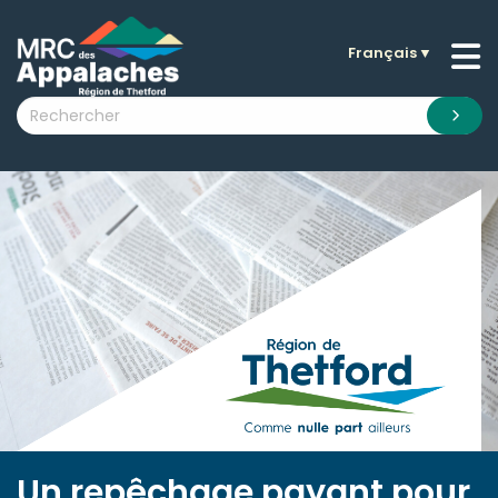
Français
▼
n submenu (La MRC )
n submenu (Citoyens )
n submenu (Entreprises )
 submenu (Visiteurs )
n submenu (Nouvelles )
n submenu (Documentation )
Un repêchage payant pour