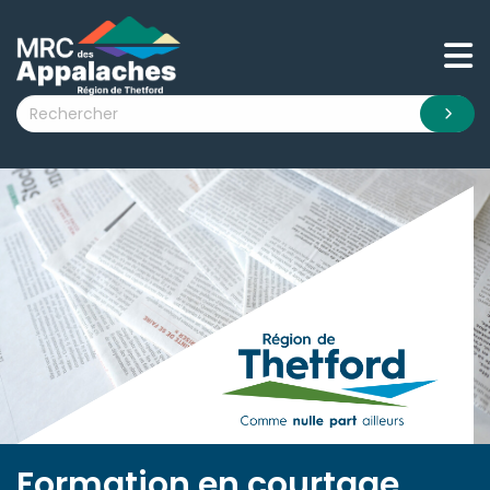
n submenu (La MRC )
n submenu (Citoyens )
n submenu (Entreprises )
 submenu (Visiteurs )
n submenu (Nouvelles )
n submenu (Documentation )
Formation en courtage