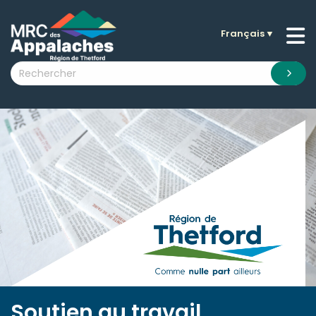
Français
▼
n submenu (La MRC )
n submenu (Citoyens )
n submenu (Entreprises )
 submenu (Visiteurs )
n submenu (Nouvelles )
n submenu (Documentation )
Soutien au travail