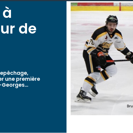
 à
our de
repêchage,
er une première
-Georges...