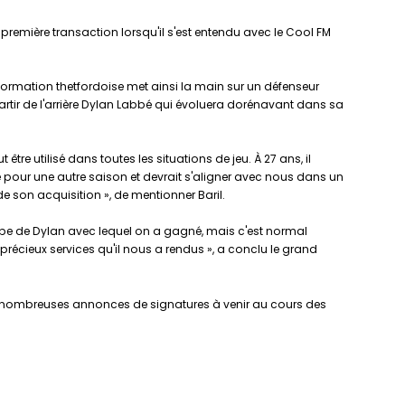
remière transaction lorsqu'il s'est entendu avec le Cool FM
formation thetfordoise met ainsi la main sur un défenseur
épartir de l'arrière Dylan Labbé qui évoluera dorénavant dans sa
tre utilisé dans toutes les situations de jeu. À 27 ans, il
e pour une autre saison et devrait s'aligner avec nous dans un
de son acquisition », de mentionner Baril.
rempe de Dylan avec lequel on a gagné, mais c'est normal
écieux services qu'il nous a rendus », a conclu le grand
 de nombreuses annonces de signatures à venir au cours des