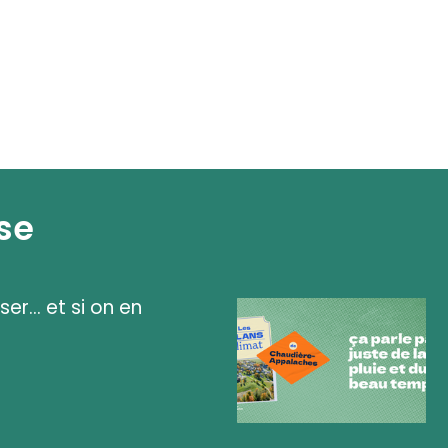
se
ser... et si on en