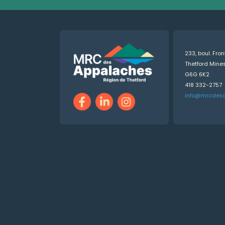
233, boul. Fro
Thetford Min
G6G 6K2
418 332-2757
info@mrcdes
Numérique.ca
:
agence SEO
,
intégration de l'IA
,
création de site web pas cher
,
CRM
,
infolettre
et plus!