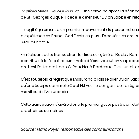
Thetford Mines - le 24 juin 2023
- Une semaine après la séance a
de St-Georges auquel il cède le défenseur Dylan Labbé en retou
Il s'agit également d'un premier mouvement de personnel entr
d'expérience en Bruno-Carl Denis en plus d'acquérir les droits 
Beauce natale.
En réalisant cette transaction, le directeur général Bobby Baril 
contribue à la fois à rajeunir notre défensive tout en y appo
an. Il est l'ailier droit de Loïk Poudrier à Bordeaux. C'est un
C'est toutefois à regret que l'Assurancia laisse aller Dylan L
qu'une équipe comme le Cool FM veuille des gars de sa région
manitou de l'Assurancia.
Cette transaction s'avère donc le premier geste posé par l'é
prochaines semaines.
Source : Mario Royer, responsable des communications