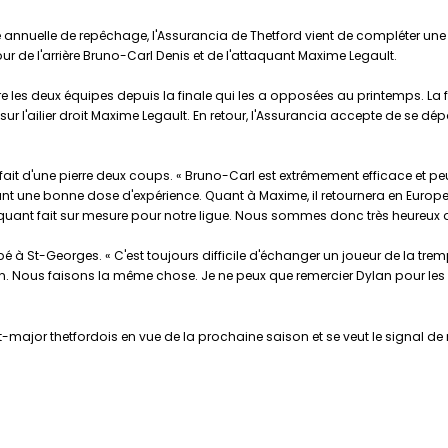
nnuelle de repêchage, l'Assurancia de Thetford vient de compléter une p
r de l'arrière Bruno-Carl Denis et de l'attaquant Maxime Legault.
e les deux équipes depuis la finale qui les a opposées au printemps. La 
sur l'ailier droit Maxime Legault. En retour, l'Assurancia accepte de se d
fait d'une pierre deux coups. « Bruno-Carl est extrêmement efficace et peut ê
rtant une bonne dose d'expérience. Quant à Maxime, il retournera en Europ
 attaquant fait sur mesure pour notre ligue. Nous sommes donc très heureux 
abbé à St-Georges. « C'est toujours difficile d'échanger un joueur de la t
. Nous faisons la même chose. Je ne peux que remercier Dylan pour les pr
tat-major thetfordois en vue de la prochaine saison et se veut le signal