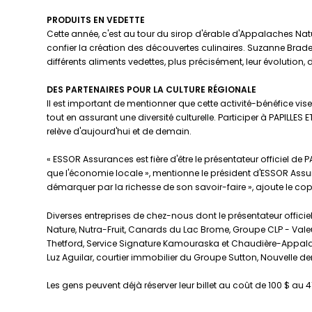
PRODUITS EN VEDETTE
Cette année, c'est au tour du sirop d'érable d'Appalaches Nat
confier la création des découvertes culinaires. Suzanne Bradet
différents aliments vedettes, plus précisément, leur évolution,
DES PARTENAIRES POUR LA CULTURE RÉGIONALE
Il est important de mentionner que cette activité-bénéfice vise 
tout en assurant une diversité culturelle. Participer à PAPILLES
relève d'aujourd'hui et de demain.
« ESSOR Assurances est fière d'être le présentateur officiel de P
que l'économie locale », mentionne le président d'ESSOR Assura
démarquer par la richesse de son savoir-faire », ajoute le cop
Diverses entreprises de chez-nous dont le présentateur offic
Nature, Nutra-Fruit, Canards du Lac Brome, Groupe CLP - Valeur
Thetford, Service Signature Kamouraska et Chaudière-Appalach
Luz Aguilar, courtier immobilier du Groupe Sutton, Nouvelle 
Les gens peuvent déjà réserver leur billet au coût de 100 $ au 