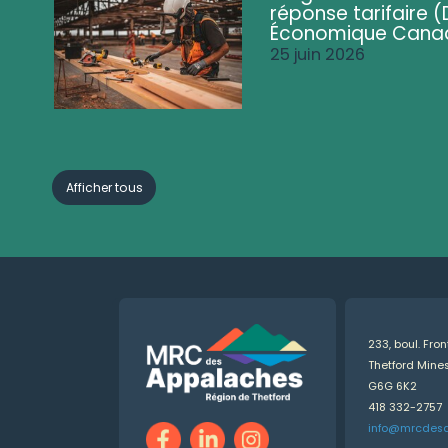
réponse tarifaire
Économique Cana
25 juin 2026
Afficher tous
233, boul. Fro
Thetford Min
G6G 6K2
418 332-2757
info@mrcdes