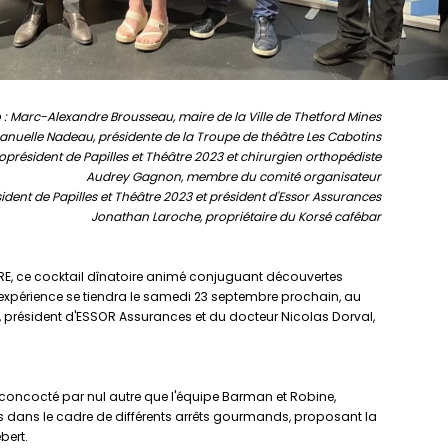
 : Marc-Alexandre Brousseau, maire de la Ville de Thetford Mines
nuelle Nadeau, présidente de la Troupe de théâtre Les Cabotins
oprésident de Papilles et Théâtre 2023 et chirurgien orthopédiste
Audrey Gagnon, membre du comité organisateur
ident de Papilles et Théâtre 2023 et président d'Essor Assurances
Jonathan Laroche, propriétaire du Korsé cafébar
TRE, ce cocktail dînatoire animé conjuguant découvertes
ette expérience se tiendra le samedi 23 septembre prochain, au
, président d'ESSOR Assurances et du docteur Nicolas Dorval,
 concocté par nul autre que l'équipe Barman et Robine,
s dans le cadre de différents arrêts gourmands, proposant la
bert.