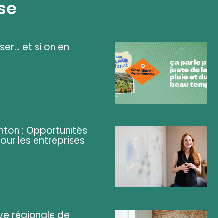
se
ser... et si on en
ghton : Opportunités
pour les entreprises
ve régionale de