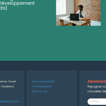
 (Développement
da)
Abonnez-
ntenac Ouest
Les municipalités
Rejoignez no
es (Québec)
Confidentialité
nouvelles d
Plan du site
appalaches.ca