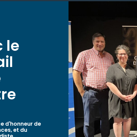
 le
il
é
tre
ce d'honneur de
ces, et du
diste.