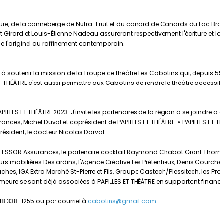
ure, de la canneberge de Nutra-Fruit et du canard de Canards du Lac Brom
 Girard et Louis-Étienne Nadeau assureront respectivement l'écriture et l
 de l'originel au raffinement contemporain.
à soutenir la mission de la Troupe de théâtre Les Cabotins qui, depuis 55 an
 ET THÉÂTRE c'est aussi permettre aux Cabotins de rendre le théâtre accessib
APILLES ET THÉÂTRE 2023. J'invite les partenaires de la région à se joindre à
nces, Michel Duval et coprésident de PAPILLES ET THÉÂTRE. « PAPILLES ET TH
résident, le docteur Nicolas Dorval.
iel ESSOR Assurances, le partenaire cocktail Raymond Chabot Grant Thornt
s mobilières Desjardins, l'Agence Créative Les Prétentieux, Denis Courche
es, IGA Extra Marché St-Pierre et Fils, Groupe Castech/Plessitech, les P
demeure se sont déjà associées à PAPILLES ET THÉÂTRE en supportant finan
418 338-1255 ou par courriel à
cabotins@gmail.com
.