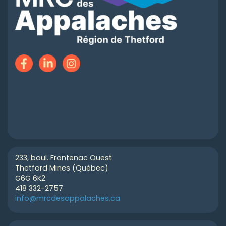
233, boul. Frontenac Ouest
Thetford Mines (Québec)
G6G 6K2
418 332-2757
info@mrcdesappalaches.ca