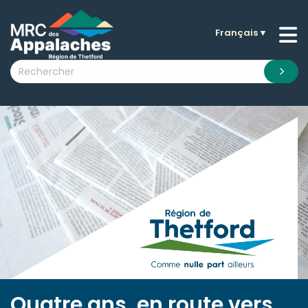
Français
▼
n submenu (La MRC )
n submenu (Citoyens )
n submenu (Entreprises )
 submenu (Visiteurs )
n submenu (Nouvelles )
n submenu (Documentation )
Quatre ans, en route vers