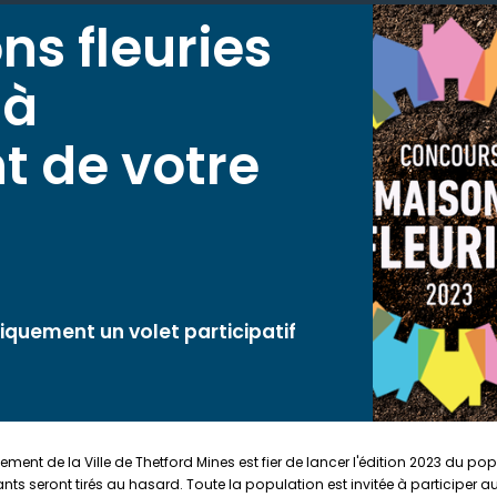
s fleuries
 à
t de votre
iquement un volet participatif
ment de la Ville de Thetford Mines est fier de lancer l'édition 2023 du pop
seront tirés au hasard. Toute la population est invitée à participer au con