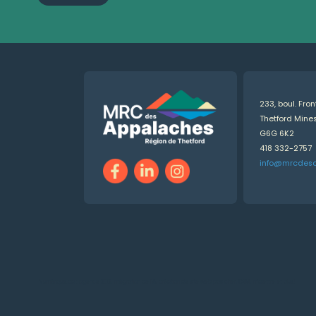
233, boul. Fro
Thetford Min
G6G 6K2
418 332-2757
info@mrcdes
Numérique.ca
:
agence SEO
,
intégration de l'IA
,
création de site web pas cher
,
CRM
,
infolettre
et plus!