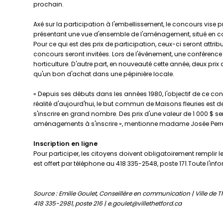
prochain.
Axé sur la participation à l'embellissement, le concours vise pri
présentant une vue d'ensemble de l'aménagement, situé en cou
Pour ce qui est des prix de participation, ceux-ci seront attri
concours seront invitées. Lors de l'événement, une conférence
horticulture. D'autre part, en nouveauté cette année, deux prix
qu'un bon d'achat dans une pépinière locale.
« Depuis ses débuts dans les années 1980, l'objectif de ce conc
réalité d'aujourd'hui, le but commun de Maisons fleuries est de 
s'inscrire en grand nombre. Des prix d'une valeur de 1 000 $ s
aménagements à s'inscrire », mentionne madame Josée Perreau
Inscription en ligne
Pour participer, les citoyens doivent obligatoirement remplir le
est offert par téléphone au 418 335-2548, poste 171.Toute l'inf
Source : Emilie Goulet, Conseillère en communication | Ville de 
418 335-2981, poste 216 | e.goulet@villethetford.ca