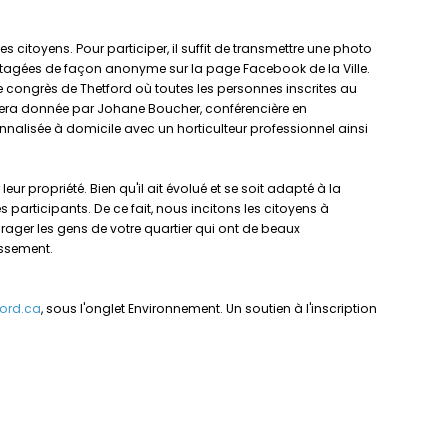
es citoyens. Pour participer, il suffit de transmettre une photo
artagées de façon anonyme sur la page Facebook de la Ville.
 de congrès de Thetford où toutes les personnes inscrites au
» sera donnée par Johane Boucher, conférencière en
sonnalisée à domicile avec un horticulteur professionnel ainsi
ur propriété. Bien qu'il ait évolué et se soit adapté à la
s participants. De ce fait, nous incitons les citoyens à
urager les gens de votre quartier qui ont de beaux
issement.
ford.ca
, sous l'onglet Environnement. Un soutien à l'inscription
.