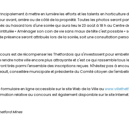
ncipalement à mettre en lumière les efforts et les talents en horticulture d
r avant, arrière ou de côté de la propriété. Toutes les photos seront p
bués au hasard lors d'une soirée qui aura lieu le 23 août à 18 h au Centre
 intitulée « Aménager son coin de vie sans maux de tête c'est possible 
 de présence seront attribués lors de la soirée, soit une consultation per
ours est de récompenser les Thetfordois qui s'investissent pour embellir le
rendre notre ville encore plus attrayante et c'est ce qui rassemble tous le
eront tirés parmi l'ensemble des inscriptions reçues. N'hésitez pas à enco
lt, conseillère municipale et présidente du Comité citoyen de l'embell
 formulaire en ligne accessible sur le site Web de la Ville au
www.villethet
ormation relative au concours est également disponible sur le site Internet
Thetford Mines