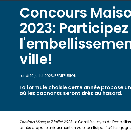
Concours Maison
2023: Participez
l'embellissemen
ville!
Lundi 10 juillet 2023, REDIFFUSION.
La formule choisie cette année propose un
où les gagnants seront tirés au hasard.
Thetford Mines, le 7 juillet 2023.
Le Comité citoyen de l'embellisse
année propose uniquement un volet participatif où les gagnants 