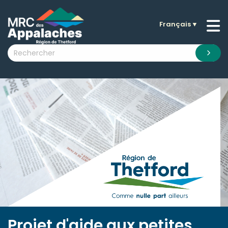
Français
▼
n submenu (La MRC )
n submenu (Citoyens )
n submenu (Entreprises )
 submenu (Visiteurs )
n submenu (Nouvelles )
n submenu (Documentation )
Projet d'aide aux petites