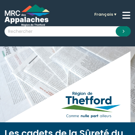
Français
▼
n submenu (La MRC )
n submenu (Citoyens )
n submenu (Entreprises )
 submenu (Visiteurs )
n submenu (Nouvelles )
n submenu (Documentation )
Les cadets de la Sûreté du