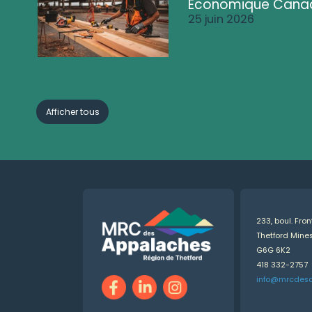
Économique Cana
25 juin 2026
Afficher tous
233, boul. Fro
Thetford Min
G6G 6K2
418 332-2757
info@mrcdes