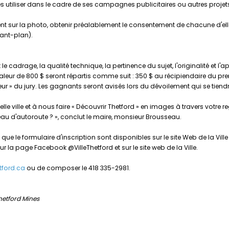
à les utiliser dans le cadre de ses campagnes publicitaires ou autres projet
ent sur la photo, obtenir préalablement le consentement de chacune d'ell
ant-plan).
le cadrage, la qualité technique, la pertinence du sujet, l'originalité et l
 de 800 $ seront répartis comme suit : 350 $ au récipiendaire du premier
r » du jury. Les gagnants seront avisés lors du dévoilement qui se tie
le ville et à nous faire « Découvrir Thetford » en images à travers votre reg
u d'autoroute ? », conclut le maire, monsieur Brousseau.
e le formulaire d'inscription sont disponibles sur le site Web de la Ville
r la page Facebook @VilleThetford et sur le site web de la Ville.
tford.ca
ou de composer le 418 335-2981.
Thetford Mines