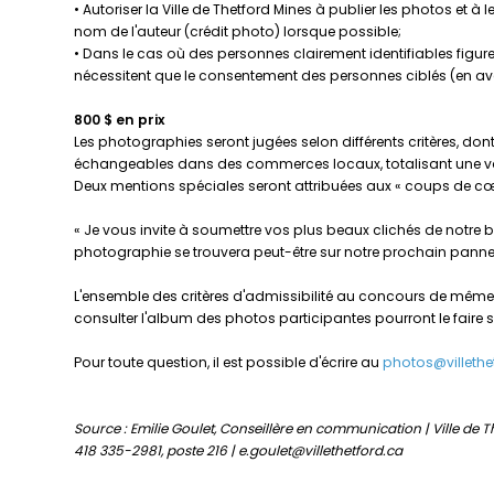
• Autoriser la Ville de Thetford Mines à publier les photos et 
nom de l'auteur (crédit photo) lorsque possible;
• Dans le cas où des personnes clairement identifiables figur
nécessitent que le consentement des personnes ciblés (en av
800 $ en prix
Les photographies seront jugées selon différents critères, dont 
échangeables dans des commerces locaux, totalisant une valeur
Deux mentions spéciales seront attribuées aux « coups de cœu
« Je vous invite à soumettre vos plus beaux clichés de notre bel
photographie se trouvera peut-être sur notre prochain pannea
L'ensemble des critères d'admissibilité au concours de même qu
consulter l'album des photos participantes pourront le faire su
Pour toute question, il est possible d'écrire au
photos@villethe
Source : Emilie Goulet, Conseillère en communication | Ville de 
418 335-2981, poste 216 | e.goulet@villethetford.ca