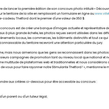
fière de lancer la première édition de son concours photo intitulé « Décou
 le territoire de la ville en remplissant un formulaire en ligne au
www.ville
rte-cadeau Thetford dont le premier d'une valeur de 350 $.
if du concours est de créer une banque d'images actuelle et représentative 
ux à plus grande échelle, les photos reçues seront utilisées dans les diff
énements locaux, les commerces, les bâtiments distinctifs et tout ce qui al
onnaissable du territoire recevront une attention particulière du jury.
 ligne, mais nous aimerions que les gens se reconnaissent dans les photos
ieurs campagnes de promotion tant au niveau local que national et nous 
 multitude de plateformes web et traditionnelles et nous considérons qu'i
e vous pour faire rayonner notre Stimulante Thetford ! », mentionne le
ndre aux critères ci-dessous pour être accessible au concours :
d'un parent ou d'un tuteur légal;