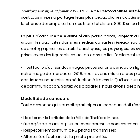
Thetford Mines, le 13 juillet 2023.
La Ville de Thetford Mines est 
sont tous invités à partager leurs plus beaux clichés captés sur
la chance de remporter l'un des 5 prix totalisant 800 $ en ca
En plus d'offrir une belle visibilité aux participants, l'object
urbain, les publicités dans les médias ou sur les réseaux socia
de photographier les attraits touristiques, les paysages, les év
prises avec des figurants en action dans un lieu facilement rec
« Il est facile d'utiliser des images prises sur une banque en
notre image de marque en 2018, nous avons mis en place plus
continuons notre mission séduction à travers le Québec sur une
de communication. Sortez vos appareils, nous avons besoin d
Modalités du concours
Toute personne qui souhaite participer au concours doit répo
• Habiter sur le territoire de la Ville de Thetford Mines;
• Être âgée de 18 ans et plus ou avoir obtenu le consentement 
• Respecter le maximum de 5 photos transmises;
• Attester être l'auteure de la photo présentée;