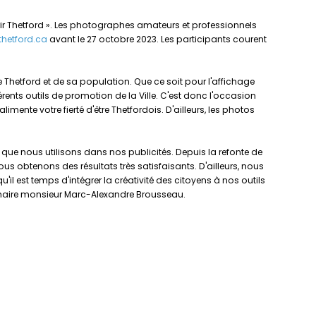
vrir Thetford ». Les photographes amateurs et professionnels
thetford.ca
avant le 27 octobre 2023. Les participants courent
de Thetford et de sa population. Que ce soit pour l'affichage
érents outils de promotion de la Ville. C'est donc l'occasion
imente votre fierté d'être Thetfordois. D'ailleurs, les photos
 que nous utilisons dans nos publicités. Depuis la refonte de
obtenons des résultats très satisfaisants. D'ailleurs, nous
l est temps d'intégrer la créativité des citoyens à nos outils
 maire monsieur Marc-Alexandre Brousseau.