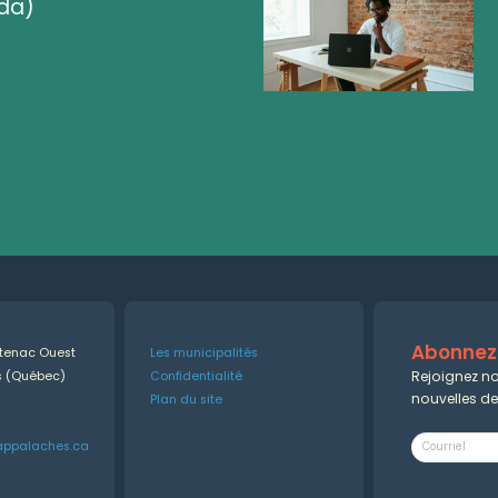
da)
Abonnez-
ntenac Ouest
Les municipalités
Rejoignez no
es (Québec)
Confidentialité
nouvelles d
Plan du site
appalaches.ca