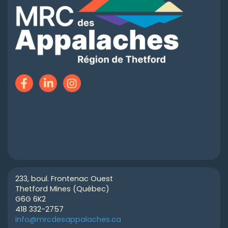
233, boul. Frontenac Ouest
Thetford Mines (Québec)
G6G 6K2
418 332-2757
info@mrcdesappalaches.ca