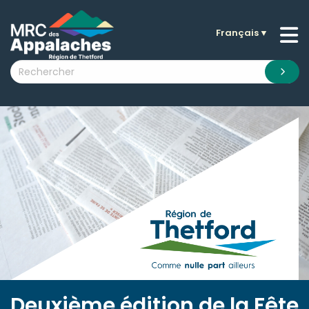
Français
▼
n submenu (La MRC )
n submenu (Citoyens )
n submenu (Entreprises )
 submenu (Visiteurs )
n submenu (Nouvelles )
n submenu (Documentation )
Deuxième édition de la Fête