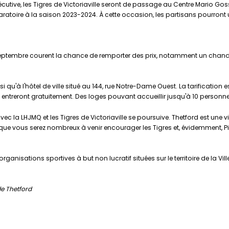
utive, les Tigres de Victoriaville seront de passage au Centre Mario Goss
toire à la saison 2023-2024. À cette occasion, les partisans pourront u
 septembre courent la chance de remporter des prix, notamment un chandail
si qu'à l'hôtel de ville situé au 144, rue Notre-Dame Ouest. La tarification e
ns entreront gratuitement. Des loges pouvant accueillir jusqu'à 10 person
 la LHJMQ et les Tigres de Victoriaville se poursuive. Thetford est une vi
ue vous serez nombreux à venir encourager les Tigres et, évidemment, Pie
ganisations sportives à but non lucratif situées sur le territoire de la Vill
de Thetford