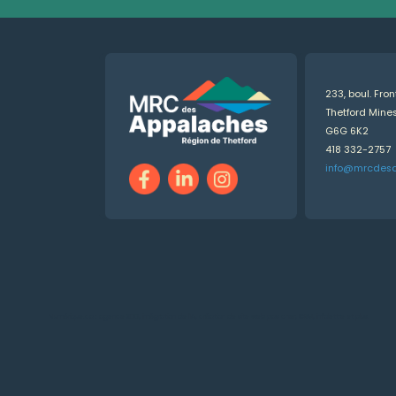
233, boul. Fro
Thetford Min
G6G 6K2
418 332-2757
info@mrcdes
Numérique.ca
:
agence SEO
,
intégration de l'IA
,
création de site web pas cher
,
CRM
,
infolettre
et plus!