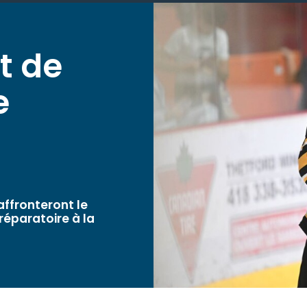
nt de
e
affronteront le
éparatoire à la