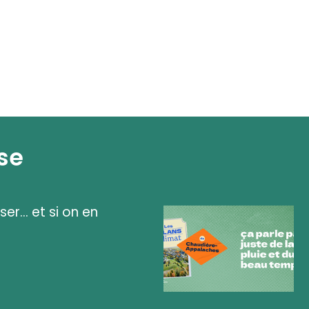
se
ser... et si on en