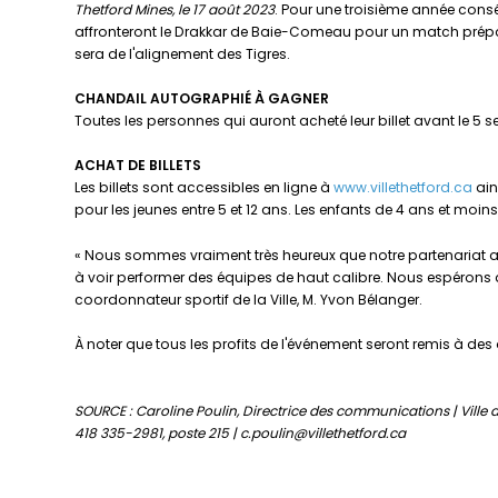
Thetford Mines, le 17 août 2023
. Pour une troisième année conséc
affronteront le Drakkar de Baie-Comeau pour un match prépara
sera de l'alignement des Tigres.
CHANDAIL AUTOGRAPHIÉ À GAGNER
Toutes les personnes qui auront acheté leur billet avant le 5
ACHAT DE BILLETS
Les billets sont accessibles en ligne à
www.villethetford.ca
ain
pour les jeunes entre 5 et 12 ans. Les enfants de 4 ans et moi
« Nous sommes vraiment très heureux que notre partenariat avec
à voir performer des équipes de haut calibre. Nous espérons q
coordonnateur sportif de la Ville, M. Yvon Bélanger.
À noter que tous les profits de l'événement seront remis à des or
SOURCE : Caroline Poulin, Directrice des communications | Ville 
418 335-2981, poste 215 | c.poulin@villethetford.ca