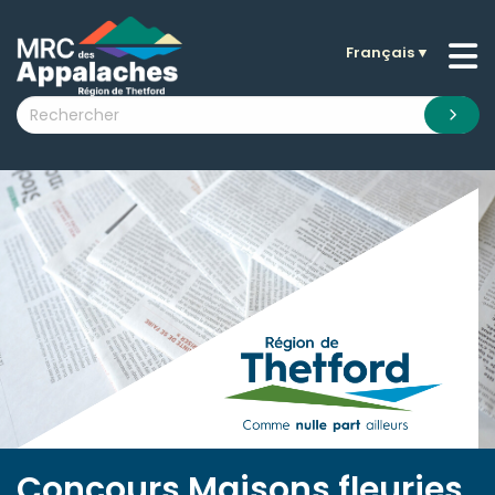
Français
▼
n submenu (La MRC )
n submenu (Citoyens )
n submenu (Entreprises )
 submenu (Visiteurs )
n submenu (Nouvelles )
n submenu (Documentation )
Concours Maisons fleuries