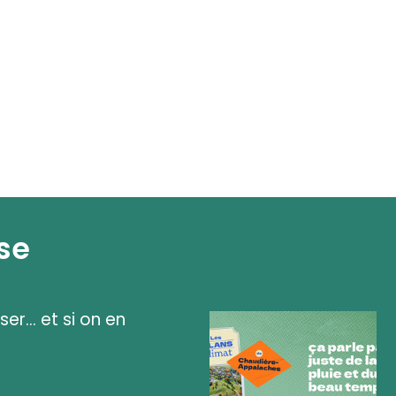
se
ser... et si on en