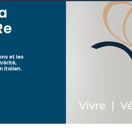
a
Re
ons et les
Vérité,
 italien.