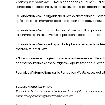
Thetford, le 28 août 2023 —
Nous annonçons aujourd'hui la créa
Fondation collaborera avec les institutions et les organismes e
La Fondation ViVeRe organisera divers événements pour amass
spécifiques. Les membres de la Fondation sont convaincus qu'il
La Fondation ViVeRe tendra la main à toutes celles qui sont
les femmes et en est devenue la présidente de la Fondation.
La Fondation ViVeRe veut rejoindre le plus de femmes touchées p
mentale et le mal-être.
« Nous sommes engagées à soutenir les femmes de différentes 
se sentir soutenues et encouragées », ajoute Stéphanie Perreau
Pour plus d'informations sur la Fondation ViVeRe et ses activité
Source : Fondation ViVeRe
Pour plus d'informations : stephanie.donato@fondationvivere.c
stephanie.perreault@fondationvivere.ca