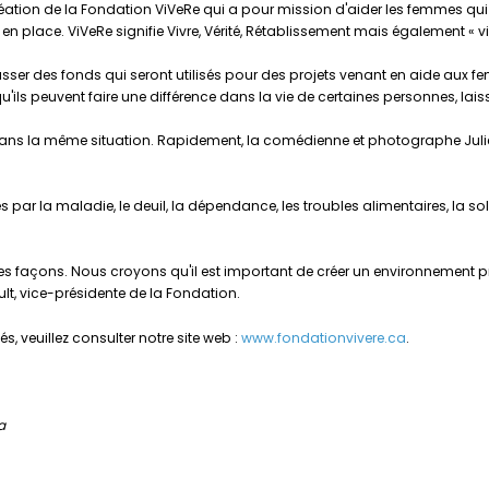
tion de la Fondation ViVeRe qui a pour mission d'aider les femmes qui s
n place. ViVeRe signifie Vivre, Vérité, Rétablissement mais également « vivr
er des fonds qui seront utilisés pour des projets venant en aide aux f
s peuvent faire une différence dans la vie de certaines personnes, laisser
 dans la même situation. Rapidement, la comédienne et photographe Jul
ar la maladie, le deuil, la dépendance, les troubles alimentaires, la solit
façons. Nous croyons qu'il est important de créer un environnement pro
lt, vice-présidente de la Fondation.
s, veuillez consulter notre site web :
www.fondationvivere.ca
.
a