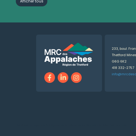
Afficher tous
233, boul. Fro
Thetford Min
G6G 6K2
418 332-2757
info@mrcdes
Numérique.ca
:
agence SEO
,
intégration de l'IA
,
création de site web pas cher
,
CRM
,
infolettre
et plus!