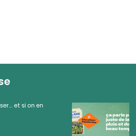
se
ser... et si on en