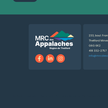
233, boul. Fro
Thetford Min
G6G 6K2
418 332-2757
info@mrcdes
Numérique.ca
:
agence SEO
,
intégration de l'IA
,
création de site web pas cher
,
CRM
,
infolettre
et plus!