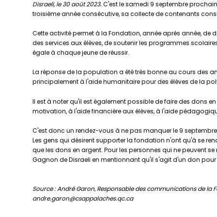
Disraeli, le 30 août 2023.
C'est le samedi 9 septembre prochain q
troisième année consécutive, sa collecte de contenants cons
Cette activité permet à la Fondation, année après année, de 
des services aux élèves, de soutenir les programmes scolaires
égale à chaque jeune de réussir.
La réponse de la population a été très bonne au cours des anné
principalement à l'aide humanitaire pour des élèves de la pol
Il est à noter qu'il est également possible de faire des dons 
motivation, à l'aide financière aux élèves, à l'aide pédagogiqu
C'est donc un rendez-vous à ne pas manquer le 9 septembre po
Les gens qui désirent supporter la fondation n'ont qu'à se rend
que les dons en argent. Pour les personnes qui ne peuvent se re
Gagnon de Disraeli en mentionnant qu'il s'agit d'un don pour la
Source : André Garon, Responsable des communications de la F
andre.garon@csappalaches.qc.ca