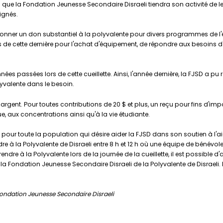
ue la Fondation Jeunesse Secondaire Disraeli tiendra son activité de levé
ignés.
donner un don substantiel à la polyvalente pour divers programmes de l'é
 de cette dernière pour l'achat d'équipement, de répondre aux besoins d'
es passées lors de cette cueillette. Ainsi, l'année dernière, la FJSD a pu
yvalente dans le besoin.
en argent. Pour toutes contributions de 20 $ et plus, un reçu pour fins d
e, aux concentrations ainsi qu'à la vie étudiante.
ur toute la population qui désire aider la FJSD dans son soutien à l'ai
re à la Polyvalente de Disraeli entre 8 h et 12 h où une équipe de bénévol
ndre à la Polyvalente lors de la journée de la cueillette, il est possible 
 Fondation Jeunesse Secondaire Disraeli de la Polyvalente de Disraeli. L'o
ondation Jeunesse Secondaire Disraeli