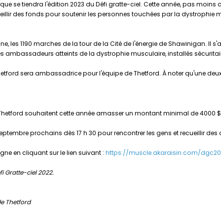
ue se tiendra l'édition 2023 du Défi gratte-ciel. Cette année, pas moins
ueillir des fonds pour soutenir les personnes touchées par la dystrophie 
une, les 1190 marches de la tour de la Cité de l'énergie de Shawinigan. Il 
 ambassadeurs atteints de la dystrophie musculaire, installés sécurita
tford sera ambassadrice pour l'équipe de Thetford. À noter qu'une deux
de Thetford souhaitent cette année amasser un montant minimal de 4000 $
t 8 septembre prochains dès 17 h 30 pour rencontrer les gens et recueillir des
ne en cliquant sur le lien suivant :
https://muscle.akaraisin.com/dgc2
i Gratte-ciel 2022.
de Thetford