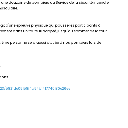
 d'une douzaine de pompiers du Service de la sécurité incendie
musculaire.
s'agit d'une épreuve physique qui pousse les participants à
irement dans un fauteuil adapté, jusqu'au sommet de la tour.
ième personne sera aussi attitrée à nos pompiers lors de
.
 dons.
023/5821de09158f4a94b1417740130e26ee