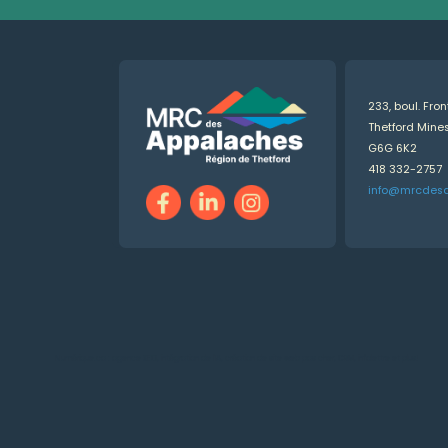
233, boul. Fro
Thetford Min
G6G 6K2
418 332-2757
info@mrcdes
Numérique.ca
:
agence SEO
,
intégration de l'IA
,
création de site web pas cher
,
CRM
,
infolettre
et plus!