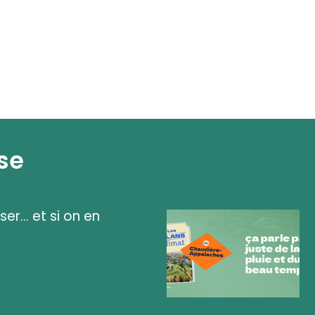
se
ser... et si on en