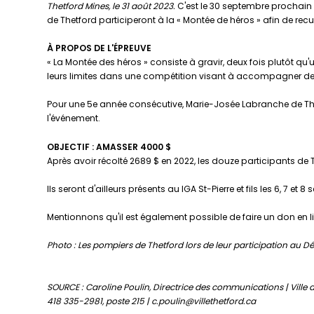
Thetford Mines, le 31 août 2023.
C'est le 30 septembre prochain q
de Thetford participeront à la « Montée de héros » afin de rec
À PROPOS DE L'ÉPREUVE
« La Montée des héros » consiste à gravir, deux fois plutôt qu'
leurs limites dans une compétition visant à accompagner des
Pour une 5e année consécutive, Marie-Josée Labranche de The
l'événement.
OBJECTIF : AMASSER 4000 $
Après avoir récolté 2689 $ en 2022, les douze participants 
Ils seront d'ailleurs présents au IGA St-Pierre et fils les 6, 7 e
Mentionnons qu'il est également possible de faire un don en lig
Photo : Les pompiers de Thetford lors de leur participation au Déf
SOURCE : Caroline Poulin, Directrice des communications | Ville 
418 335-2981, poste 215 | c.poulin@villethetford.ca