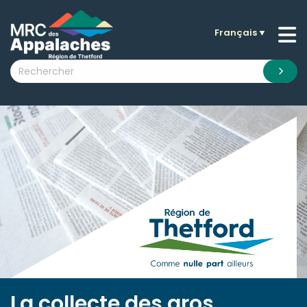
Français
▼
n submenu (La MRC )
n submenu (Citoyens )
n submenu (Entreprises )
 submenu (Visiteurs )
n submenu (Nouvelles )
n submenu (Documentation )
La collecte des gros