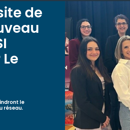
site de
ouveau
I
 Le
indront le
u réseau.