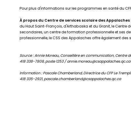
Pour plus d'informations sur les programmes en santé du CFP L
À propos du Centre de services scolaire des Appalaches
du Haut Saint-François, d'Arthabaska et du Granit, le Centre d
secondaires, un centre de formation professionnelle et ses de
professionnelle, le CSS des Appalaches offre également des s
Source : Annie Moreau, Conseillère en communication, Centre d
418 338-7808, poste 1253 / annie.moreau@csappalaches.qc.ca
Information : Pascale Chamberland, Directrice du CFP Le Trempli
418 335-2921, pascale.chamberland@csappalaches.qc.ca