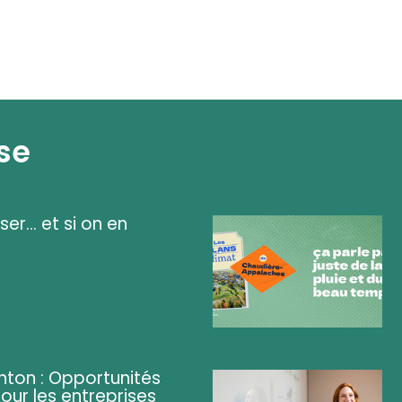
se
ser... et si on en
ghton : Opportunités
pour les entreprises