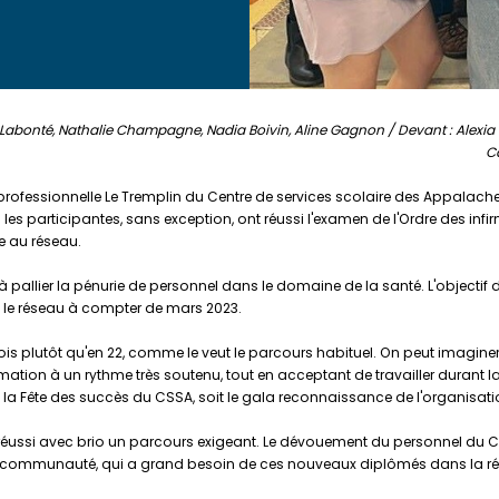
 Labonté, Nathalie Champagne, Nadia Boivin, Aline Gagnon / Devant : Alexia 
Ca
professionnelle Le Tremplin du Centre de services scolaire des Appalac
s les participantes, sans exception, ont réussi l'examen de l'Ordre des inf
te au réseau.
 pallier la pénurie de personnel dans le domaine de la santé. L'objectif 
ns le réseau à compter de mars 2023.
lutôt qu'en 22, comme le veut le parcours habituel. On peut imaginer l'eff
tion à un rythme très soutenu, tout en acceptant de travailler durant l
la Fête des succès du CSSA, soit le gala reconnaissance de l'organisation
réussi avec brio un parcours exigeant. Le dévouement du personnel du CFP
 communauté, qui a grand besoin de ces nouveaux diplômés dans la rég