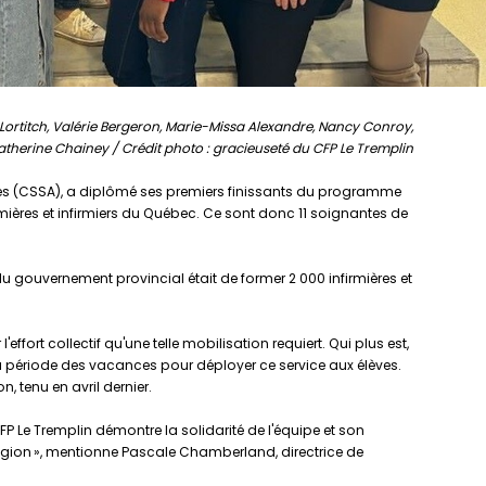
Lortitch, Valérie Bergeron, Marie-Missa Alexandre, Nancy Conroy,
therine Chainey / Crédit photo : gracieuseté du CFP Le Tremplin
hes (CSSA), a diplômé ses premiers finissants du programme
irmières et infirmiers du Québec. Ce sont donc 11 soignantes de
du gouvernement provincial était de former 2 000 infirmières et
ort collectif qu'une telle mobilisation requiert. Qui plus est,
a période des vacances pour déployer ce service aux élèves.
, tenu en avril dernier.
 Le Tremplin démontre la solidarité de l'équipe et son
ion », mentionne Pascale Chamberland, directrice de