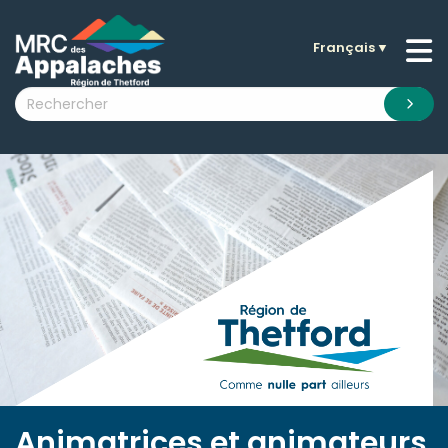
Français
▼
n submenu (La MRC )
n submenu (Citoyens )
n submenu (Entreprises )
 submenu (Visiteurs )
n submenu (Nouvelles )
n submenu (Documentation )
Animatrices et animateurs