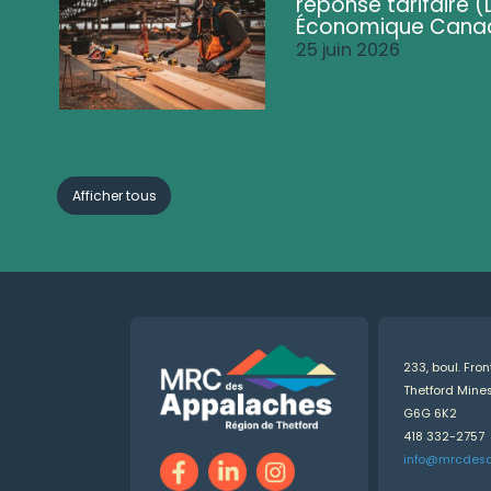
réponse tarifaire
Économique Cana
25 juin 2026
Afficher tous
233, boul. Fro
Thetford Min
G6G 6K2
418 332-2757
info@mrcdes