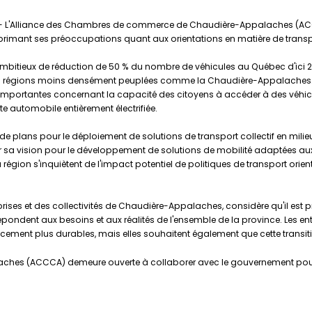
- L'Alliance des Chambres de commerce de Chaudière-Appalaches (AC
e, exprimant ses préoccupations quant aux orientations en matière de tr
 ambitieux de réduction de 50 % du nombre de véhicules au Québec d'ici 2
ans les régions moins densément peuplées comme la Chaudière-Appalaches
importantes concernant la capacité des citoyens à accéder à des véhicul
te automobile entièrement électrifiée.
plans pour le déploiement de solutions de transport collectif en milieu rura
sur sa vision pour le développement de solutions de mobilité adaptées 
 région s'inquiètent de l'impact potentiel de politiques de transport orie
prises et des collectivités de Chaudière-Appalaches, considère qu'il est 
pondent aux besoins et aux réalités de l'ensemble de la province. Les ent
ement plus durables, mais elles souhaitent également que cette transition
hes (ACCCA) demeure ouverte à collaborer avec le gouvernement pour 