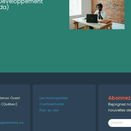
 (Développement
da)
Abonnez-
ntenac Ouest
Les municipalités
Rejoignez no
es (Québec)
Confidentialité
nouvelles d
Plan du site
appalaches.ca