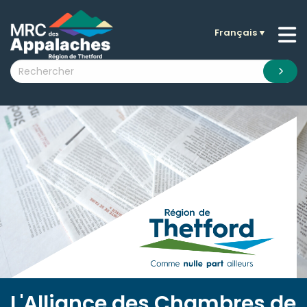
Français
▼
n submenu (La MRC )
n submenu (Citoyens )
n submenu (Entreprises )
 submenu (Visiteurs )
n submenu (Nouvelles )
n submenu (Documentation )
L'Alliance des Chambres de