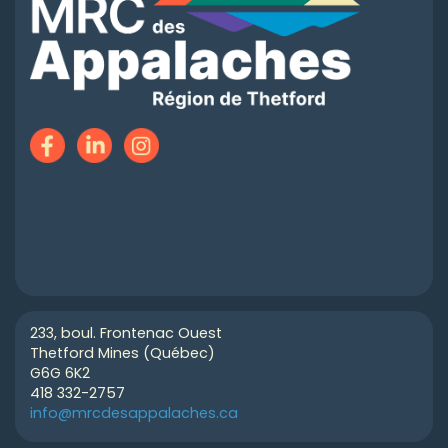
233, boul. Frontenac Ouest
Thetford Mines (Québec)
G6G 6K2
418 332-2757
info@mrcdesappalaches.ca