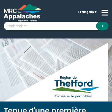
Français
▼
n submenu (La MRC )
n submenu (Citoyens )
n submenu (Entreprises )
 submenu (Visiteurs )
n submenu (Nouvelles )
n submenu (Documentation )
Tenue d'une première