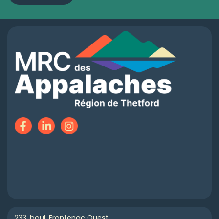
233, boul. Frontenac Ouest