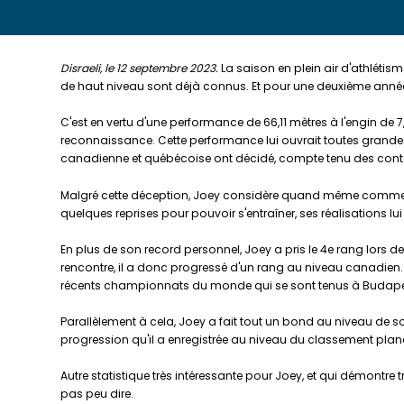
Disraeli, le 12 septembre 2023.
La saison en plein air d'athlétisme
de haut niveau sont déjà connus. Et pour une deuxième année con
C'est en vertu d'une performance de 66,11 mètres à l'engin de 
reconnaissance. Cette performance lui ouvrait toutes grande
canadienne et québécoise ont décidé, compte tenu des contex
Malgré cette déception, Joey considère quand même comme très 
quelques reprises pour pouvoir s'entraîner, ses réalisations l
En plus de son record personnel, Joey a pris le 4e rang lors
rencontre, il a donc progressé d'un rang au niveau canadien. 
récents championnats du monde qui se sont tenus à Budapest
Parallèlement à cela, Joey a fait tout un bond au niveau de s
progression qu'il a enregistrée au niveau du classement plané
Autre statistique très intéressante pour Joey, et qui démontre tr
pas peu dire.