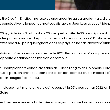
 tire à sa fin. En effet, il ne reste qu'une rencontre au calendrier mais, d'
sécutive, le lanceur de marteau disraelois, Joey Lussier, se voit identifi
7,26 kg, réalisée à Sherbrooke le 26 juin que l'athlète de 30 ans dépassa
s les portes pour prendre part aux Jeux de la Francophonie à Kinshasa
tes sociaux-politique régnant dans ce pays, de ne pas envoyer d'athlèt
satisfaisante sa saison estivale 2023. Bien qu'il ait eu à composer avec
ui apporte le sentiment de mission accomplie.
 des Championnats canadiens tenus en juillet à Langley en Colombie-Bri
Cette position prend tout son sens si l'on tient compte que le médaillé d
 en Hongrie à la fin août.
on classement mondial. Alors qu'il occupait la 261e position en 2022, on 
taire.
ès bien l'excellence de la dernière saison, est qu'il a réalisé au cours de c