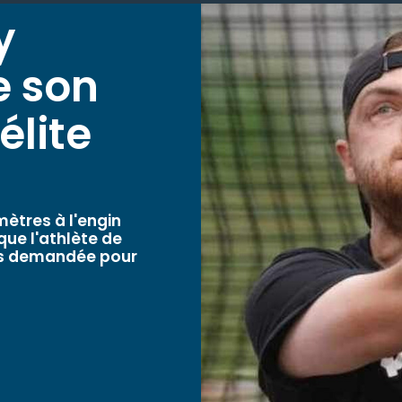
y
e son
élite
mètres à l'engin
 que l'athlète de
es demandée pour