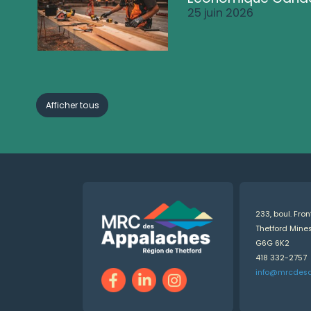
25 juin 2026
Afficher tous
233, boul. Fro
Thetford Min
G6G 6K2
418 332-2757
info@mrcdes