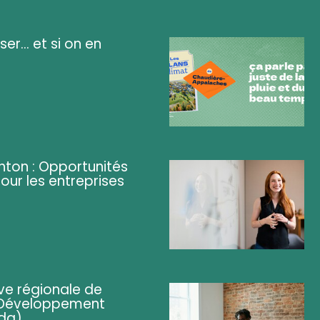
ser... et si on en
ghton : Opportunités
pour les entreprises
ve régionale de
 (Développement
da)