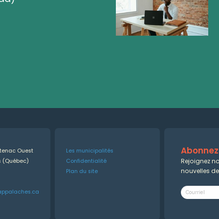
Abonnez-
ntenac Ouest
Les municipalités
Rejoignez no
es (Québec)
Confidentialité
nouvelles d
Plan du site
appalaches.ca