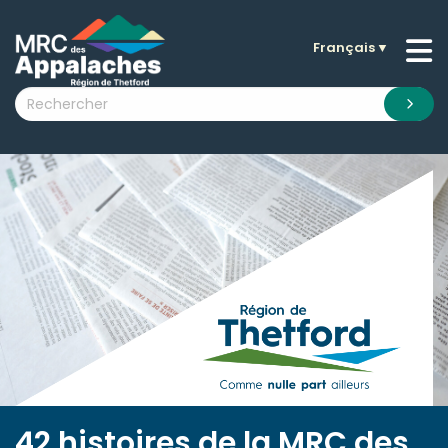
Français
▼
n submenu (La MRC )
n submenu (Citoyens )
n submenu (Entreprises )
 submenu (Visiteurs )
n submenu (Nouvelles )
n submenu (Documentation )
42 histoires de la MRC des