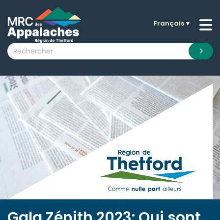
Français
▼
n submenu (La MRC )
n submenu (Citoyens )
n submenu (Entreprises )
 submenu (Visiteurs )
n submenu (Nouvelles )
n submenu (Documentation )
Gala Zénith 2023: Qui sont