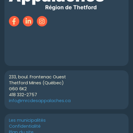
233, boul. Frontenac Ouest
Thetford Mines (Québec)
G6G 6K2
418 332-2757
info@mrcdesappalaches.ca
Les municipalités
Confidentialité
Plan du site