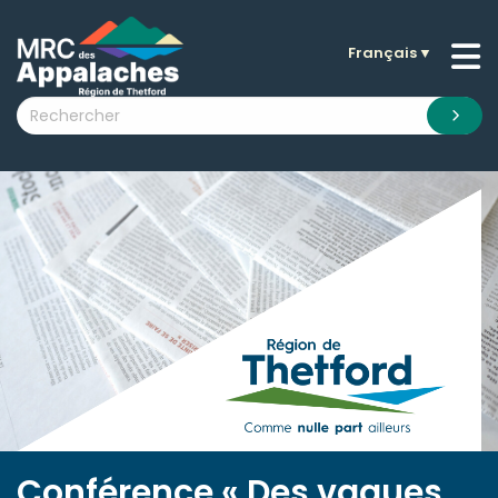
Français
▼
n submenu (La MRC )
n submenu (Citoyens )
n submenu (Entreprises )
 submenu (Visiteurs )
n submenu (Nouvelles )
n submenu (Documentation )
Conférence « Des vagues