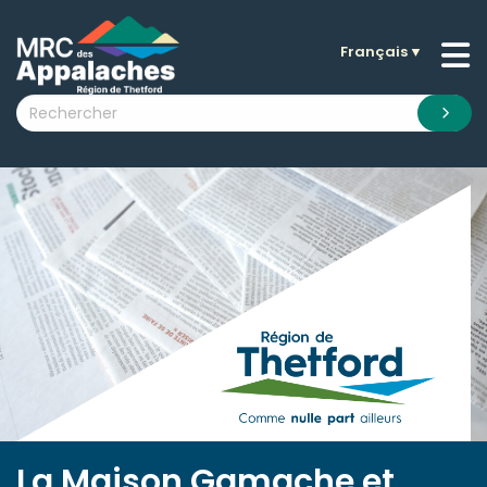
Français
▼
n submenu (La MRC )
n submenu (Citoyens )
n submenu (Entreprises )
 submenu (Visiteurs )
n submenu (Nouvelles )
n submenu (Documentation )
La Maison Gamache et