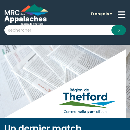
Français
▼
n submenu (La MRC )
n submenu (Citoyens )
n submenu (Entreprises )
 submenu (Visiteurs )
n submenu (Nouvelles )
n submenu (Documentation )
Un dernier match