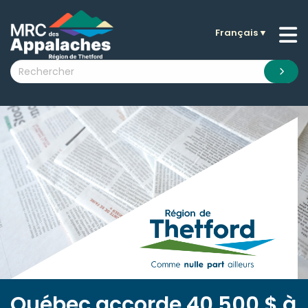
Français
▼
n submenu (La MRC )
n submenu (Citoyens )
n submenu (Entreprises )
 submenu (Visiteurs )
n submenu (Nouvelles )
n submenu (Documentation )
Québec accorde 40 500 $ à