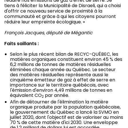
réduire nos émissions de gaz à effet de serre. Je
tiens à féliciter la Municipalité de
Disraeli
, qui a choisi
d'offrir ce nouveau service de proximité à la
communauté et grâce à qui les citoyens pourront
réduire leur empreinte écologique. »
François Jacques
, député de Mégantic
Faits saillants :
Selon le plus récent bilan de RECYC-QUÉBEC, les
matières organiques constituent environ 45 % des
6,2 millions de tonnes de matières résiduelles
éliminées chaque année au Québec. Le secteur
des matières résiduelles représente aussi le
cinquième émetteur de gaz à effet de serre en
importance sur le territoire québécois, avec
l'émission d'environ 4,49 millions de tonnes en
équivalent CO
par année.
2
Afin de détourner de l'élimination la matière
organique produite par la population québécoise,
le gouvernement du Québec a lancé la SVMO en
juillet 2020, dont l'objectif est de valoriser au moins
70 % de cette matière d'ici 2030. Une enveloppe
de 1,2 milliard de dollars lui est accordée.