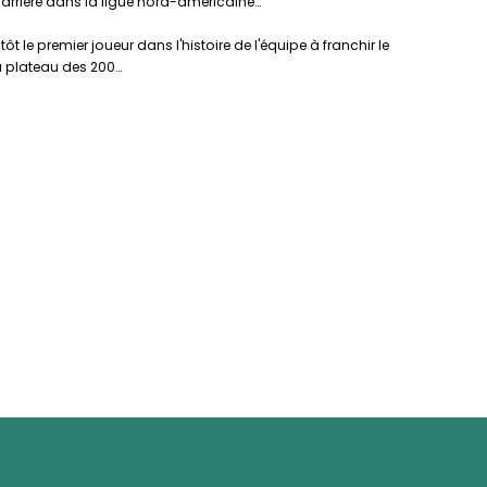
carrière dans la ligue nord-américaine…
e premier joueur dans l'histoire de l'équipe à franchir le
 du plateau des 200…