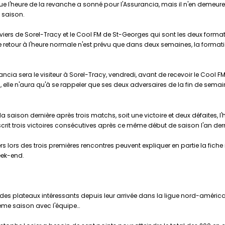
ue l'heure de la revanche a sonné pour l'Assurancia, mais il n'en demeure
a saison.
perviers de Sorel-Tracy et le Cool FM de St-Georges qui sont les deux form
 le retour à l'heure normale n'est prévu que dans deux semaines, la forma
rancia sera le visiteur à Sorel-Tracy, vendredi, avant de recevoir le Cool
, elle n'aura qu'à se rappeler que ses deux adversaires de la fin de semai
a saison dernière après trois matchs, soit une victoire et deux défaites, 
scrit trois victoires consécutives après ce même début de saison l'an dern
s lors des trois premières rencontres peuvent expliquer en partie la fiche
eek-end.
 des plateaux intéressants depuis leur arrivée dans la ligue nord-américa
xième saison avec l'équipe…