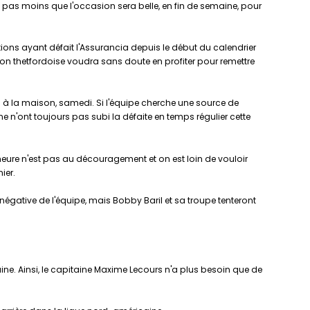
 pas moins que l'occasion sera belle, en fin de semaine, pour
ations ayant défait l'Assurancia depuis le début du calendrier
tion thetfordoise voudra sans doute en profiter pour remettre
 FM à la maison, samedi. Si l'équipe cherche une source de
ne n'ont toujours pas subi la défaite en temps régulier cette
l'heure n'est pas au découragement et on est loin de vouloir
ier.
 négative de l'équipe, mais Bobby Baril et sa troupe tenteront
ine. Ainsi, le capitaine Maxime Lecours n'a plus besoin que de