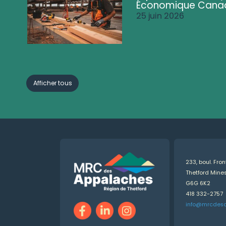
Économique Cana
25 juin 2026
Afficher tous
233, boul. Fro
Thetford Min
G6G 6K2
418 332-2757
info@mrcdes