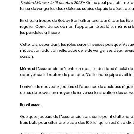
Thetford Mines - le 16 octobre 2023
- On ne peut pas affirmer q
tenter de venger les deux défaites subies depuis le début de l
En effet, la troupe de Bobby Baril affrontera tour à tour les É
régulier. Coïncidence ou non, l'opportunité est là et, même si
les pendules à l'heure.
Cette fois, cependant, les rôles seront inversés puisque l'Assu
motivation additionnelle, outre celle de venger ses deux revers
saison.
Même si l'Assurancia présente un dossier identique à celui de l
appuyer sur le bouton de panique. D'ailleurs, l'équipe avait in
L'arrivée de nouveaux joueurs et l'absence de quelques régulier
certes de trouver un moyen de renverser la situation dès ce w
En vitesse…
Quelques joueurs de l'Assurancia sont sur le point d'atteindre
trois buts pour atteindre le cap des 100, lui qui en est à sa di