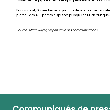
Arrivé avec l'équipe en même temps que Maxime Lecours, Chris
Pour sa part, Gabriel Lemieux qui compte le plus d'ancienneté
plateau des 400 parties disputées puisqu'il ne lui en faut que di
Source : Mario Royer, responsable des communications
Communiqués de pres