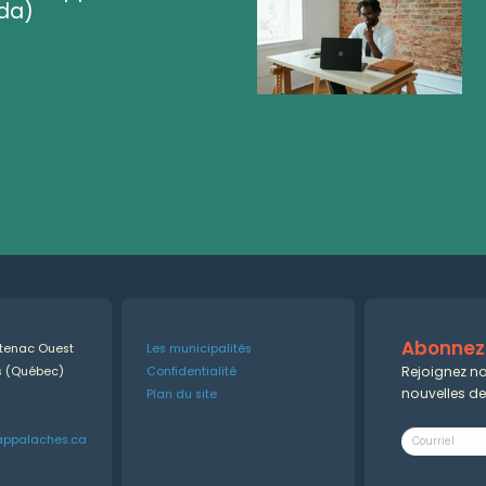
da)
Abonnez-
ntenac Ouest
Les municipalités
Rejoignez no
es (Québec)
Confidentialité
nouvelles d
Plan du site
appalaches.ca