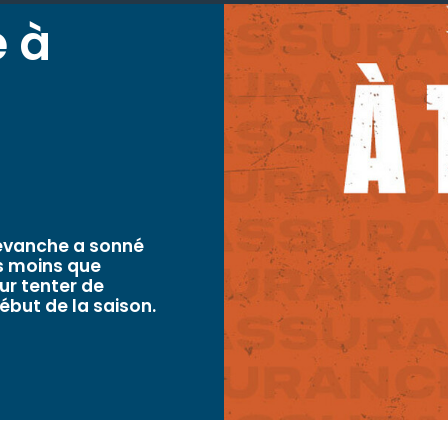
é à
revanche a sonné
as moins que
our tenter de
ébut de la saison.