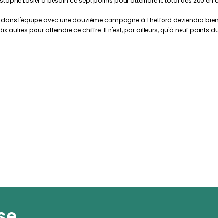
tophe Losier a besoin de sept points pour atteindre le total des 200 en 
 dans l'équipe avec une douzième campagne à Thetford deviendra bientôt l
x autres pour atteindre ce chiffre. Il n'est, par ailleurs, qu'à neuf points
se