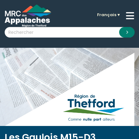
Français
▼
n submenu (La MRC )
n submenu (Citoyens )
n submenu (Entreprises )
 submenu (Visiteurs )
n submenu (Nouvelles )
n submenu (Documentation )
Les Gaulois M15-D3