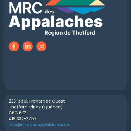
233, boul. Frontenac Ouest
Thetford Mines (Québec)
G6G 6K2
418 332-2757
info@mrcdesappalaches.ca