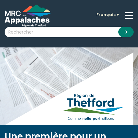
Français
▼
n submenu (La MRC )
n submenu (Citoyens )
n submenu (Entreprises )
 submenu (Visiteurs )
n submenu (Nouvelles )
n submenu (Documentation )
Une première pour un