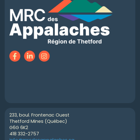
233, boul. Frontenac Ouest
Thetford Mines (Québec)
G6G 6K2
418 332-2757
info@mrcdesappalaches.ca