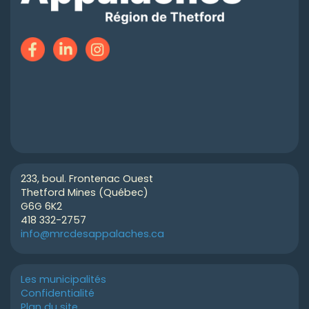
233, boul. Frontenac Ouest
Thetford Mines (Québec)
G6G 6K2
418 332-2757
info@mrcdesappalaches.ca
Les municipalités
Confidentialité
Plan du site