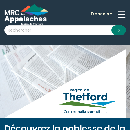
Français
▼
n submenu (La MRC )
n submenu (Citoyens )
n submenu (Entreprises )
 submenu (Visiteurs )
n submenu (Nouvelles )
n submenu (Documentation )
Découvrez la noblesse de la