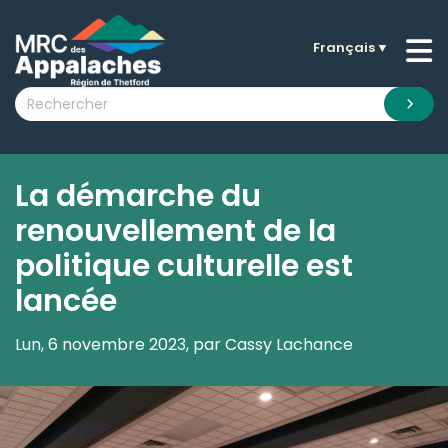
Français
▼
n submenu (La MRC )
n submenu (Citoyens )
n submenu (Entreprises )
 submenu (Visiteurs )
La démarche du
n submenu (Nouvelles )
renouvellement de la
n submenu (Documentation )
politique culturelle est
lancée
Lun, 6 novembre 2023, par Cassy Lachance