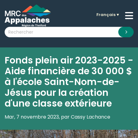
Français
▼
n submenu (La MRC )
n submenu (Citoyens )
n submenu (Entreprises )
 submenu (Visiteurs )
Fonds plein air 2023-2025 -
n submenu (Nouvelles )
Aide financière de 30 000 $
n submenu (Documentation )
à l'école Saint-Nom-de-
Jésus pour la création
d'une classe extérieure
Mar, 7 novembre 2023, par Cassy Lachance