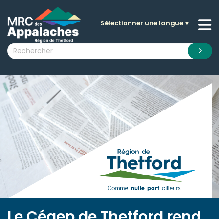
Sélectionner une langue
▼
n submenu (La MRC )
n submenu (Citoyens )
n submenu (Entreprises )
 submenu (Visiteurs )
n submenu (Nouvelles )
n submenu (Documentation )
Le Cégep de Thetford rend