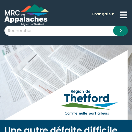
Français
▼
n submenu (La MRC )
n submenu (Citoyens )
n submenu (Entreprises )
 submenu (Visiteurs )
n submenu (Nouvelles )
n submenu (Documentation )
Une autre défaite difficile