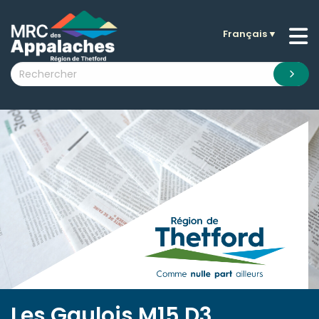
Français
▼
n submenu (La MRC )
n submenu (Citoyens )
n submenu (Entreprises )
 submenu (Visiteurs )
n submenu (Nouvelles )
n submenu (Documentation )
Les Gaulois M15 D3