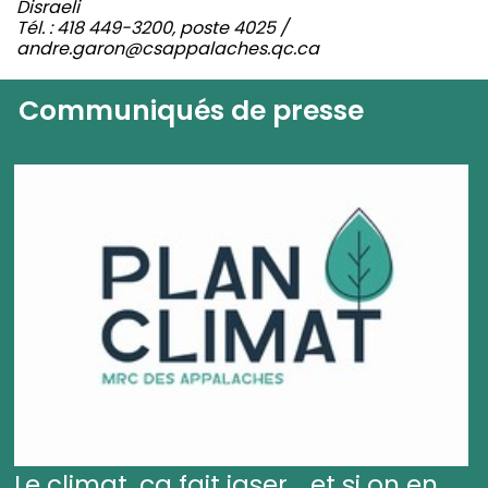
Disraeli
Tél. : 418 449-3200, poste 4025 /
andre.garon@csappalaches.qc.ca
Communiqués de presse
Le climat, ça fait jaser... et si on en