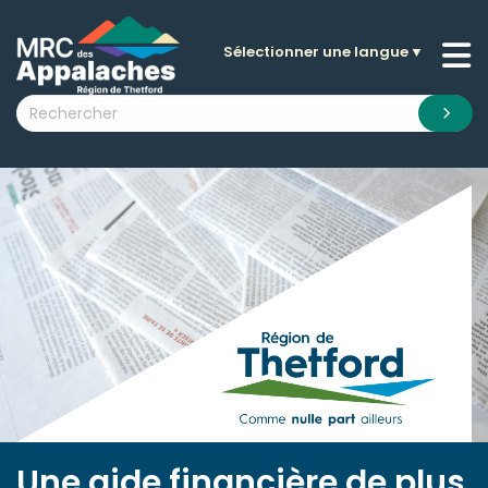
Sélectionner une langue
▼
n submenu (La MRC )
n submenu (Citoyens )
n submenu (Entreprises )
 submenu (Visiteurs )
n submenu (Nouvelles )
n submenu (Documentation )
Une aide financière de plus