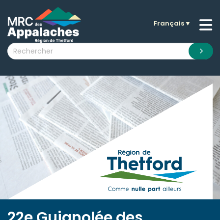
Français
▼
n submenu (La MRC )
n submenu (Citoyens )
n submenu (Entreprises )
 submenu (Visiteurs )
n submenu (Nouvelles )
n submenu (Documentation )
22e Guignolée des