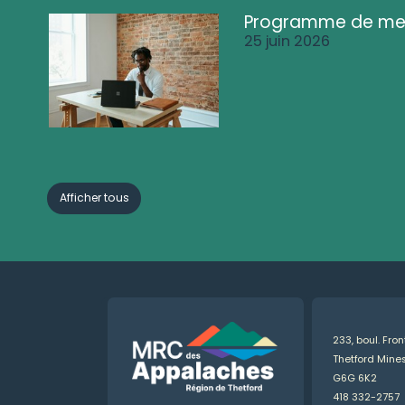
Programme de me
25 juin 2026
Afficher tous
233, boul. Fro
Thetford Min
G6G 6K2
418 332-2757