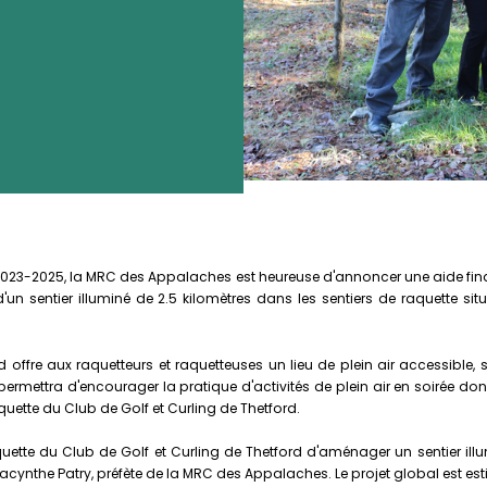
 2023-2025, la MRC des Appalaches est heureuse d'annoncer une aide fin
n sentier illuminé de 2.5 kilomètres dans les sentiers de raquette sit
 offre aux raquetteurs et raquetteuses un lieu de plein air accessible, 
 permettra d'encourager la pratique d'activités de plein air en soirée don
quette du Club de Golf et Curling de Thetford.
te du Club de Golf et Curling de Thetford d'aménager un sentier illu
Jacynthe Patry, préfète de la MRC des Appalaches. Le projet global est est