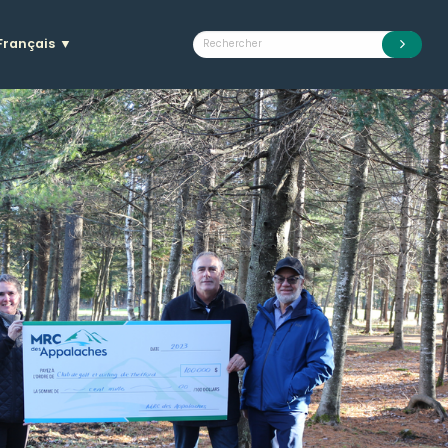
Français
▼