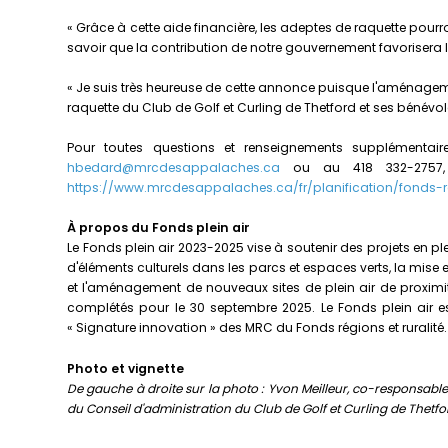
« Grâce à cette aide financière, les adeptes de raquette pourro
savoir que la contribution de notre gouvernement favorisera l'
« Je suis très heureuse de cette annonce puisque l'aménagement
raquette du Club de Golf et Curling de Thetford et ses bénévo
Pour toutes questions et renseignements supplémentair
hbedard@mrcdesappalaches.ca
ou au 418 332-2757, 
https://www.mrcdesappalaches.ca/fr/planification/fonds-regi
À propos du Fonds plein air
Le Fonds plein air 2023-2025 vise à soutenir des projets en ple
d'éléments culturels dans les parcs et espaces verts, la mise e
et l'aménagement de nouveaux sites de plein air de proximité
complétés pour le 30 septembre 2025. Le Fonds plein air est
« Signature innovation » des MRC du Fonds régions et ruralité.
Photo et vignette
De gauche à droite sur la photo : Yvon Meilleur, co-responsable
du Conseil d'administration du Club de Golf et Curling de Thetf