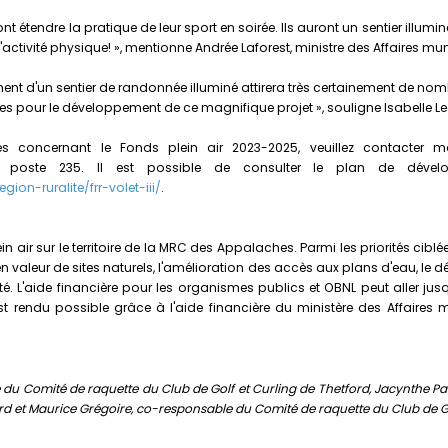
nt étendre la pratique de leur sport en soirée. Ils auront un sentier illumi
activité physique! », mentionne Andrée Laforest, ministre des Affaires mu
 d'un sentier de randonnée illuminé attirera très certainement de nombre
les pour le développement de ce magnifique projet », souligne Isabelle L
es concernant le Fonds plein air 2023-2025, veuillez contacter
poste 235. Il est possible de consulter le plan de déve
on-ruralite/frr-volet-iii/
.
in air sur le territoire de la MRC des Appalaches. Parmi les priorités ciblé
n valeur de sites naturels, l'amélioration des accès aux plans d'eau, le d
. L'aide financière pour les organismes publics et OBNL peut aller jusq
 rendu possible grâce à l'aide financière du ministère des Affaires m
 du Comité de raquette du Club de Golf et Curling de Thetford, Jacynthe Pa
ord et Maurice Grégoire, co-responsable du Comité de raquette du Club de Go