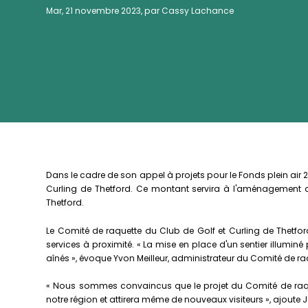
Mar, 21 novembre 2023, par Cassy Lachance
Dans le cadre de son appel à projets pour le Fonds plein air
Curling de Thetford. Ce montant servira à l'aménagement d'u
Thetford.
Le Comité de raquette du Club de Golf et Curling de Thetford
services à proximité. « La mise en place d'un sentier illuminé
aînés », évoque Yvon Meilleur, administrateur du Comité de ra
« Nous sommes convaincus que le projet du Comité de raquet
notre région et attirera même de nouveaux visiteurs », ajoute 