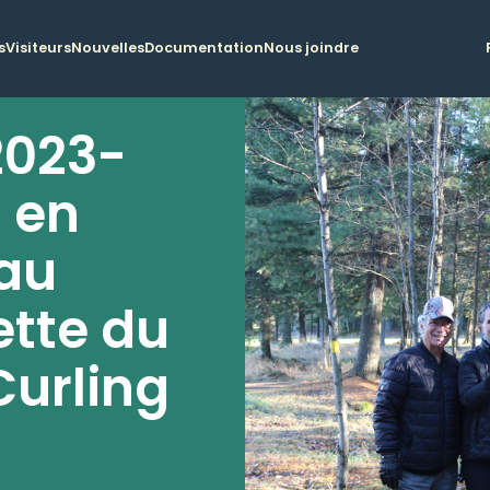
s
Visiteurs
Nouvelles
Documentation
Nous joindre
2023-
$ en
 au
ette du
Curling