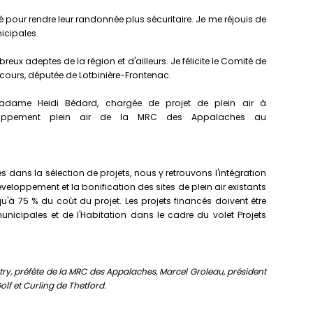
né pour rendre leur randonnée plus sécuritaire. Je me réjouis de
nicipales.
ux adeptes de la région et d'ailleurs. Je félicite le Comité de
ecours, députée de Lotbinière-Frontenac.
 madame Heidi Bédard, chargée de projet de plein air à
loppement plein air de la MRC des Appalaches au
es dans la sélection de projets, nous y retrouvons l'intégration
éveloppement et la bonification des sites de plein air existants
u'à 75 % du coût du projet. Les projets financés doivent être
unicipales et de l'Habitation dans le cadre du volet Projets
try, préfète de la MRC des Appalaches, Marcel Groleau, président
lf et Curling de Thetford.