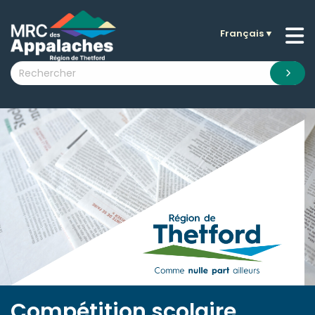
Français
▼
n submenu (La MRC )
n submenu (Citoyens )
n submenu (Entreprises )
 submenu (Visiteurs )
n submenu (Nouvelles )
n submenu (Documentation )
Compétition scolaire