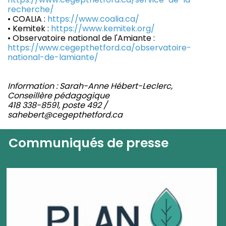
recherche/
• COALIA :
https://www.coalia.ca/
• Kemitek :
https://www.kemitek.org/
• Observatoire national de l'Amiante :
https://www.cegepthetford.ca/observatoire-
national-de-lamiante/
Information : Sarah-Anne Hébert-Leclerc,
Conseillère pédagogique
418 338-8591, poste 492 /
sahebert@cegepthetford.ca
Communiqués de presse