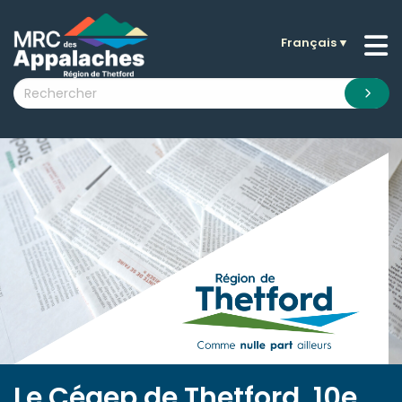
Français
▼
n submenu (La MRC )
n submenu (Citoyens )
n submenu (Entreprises )
 submenu (Visiteurs )
n submenu (Nouvelles )
n submenu (Documentation )
Le Cégep de Thetford, 10e