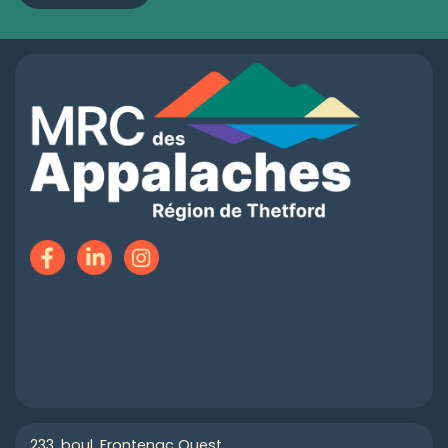
233, boul. Frontenac Ouest