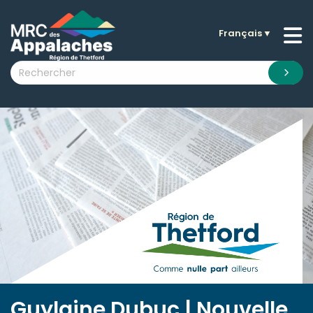
Français
▼
n submenu (La MRC )
n submenu (Citoyens )
n submenu (Entreprises )
 submenu (Visiteurs )
n submenu (Nouvelles )
n submenu (Documentation )
Guylaine Dubuc | Nouvelle