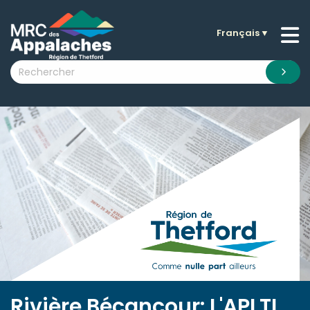
Français
▼
n submenu (La MRC )
n submenu (Citoyens )
n submenu (Entreprises )
 submenu (Visiteurs )
n submenu (Nouvelles )
n submenu (Documentation )
Rivière Bécancour: L'APLTI