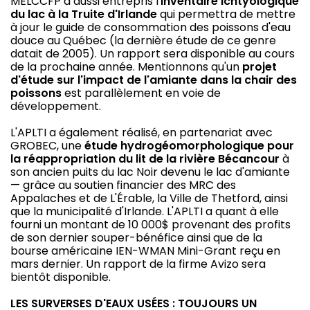
MELCCFP a aussi entrepris l'
inventaire ichtyologique
du lac à la Truite d'Irlande
qui permettra de mettre
à jour le guide de consommation des poissons d'eau
douce au Québec (la dernière étude de ce genre
datait de 2005). Un rapport sera disponible au cours
de la prochaine année. Mentionnons qu'un
projet
d'étude sur l'impact de l'amiante dans la chair des
poissons
est parallèlement en voie de
développement.
L'APLTI a également réalisé, en partenariat avec
GROBEC, une
étude hydrogéomorphologique pour
la réappropriation du lit de la rivière Bécancour
à
son ancien puits du lac Noir devenu le lac d'amiante
— grâce au soutien financier des MRC des
Appalaches et de L'Érable, la Ville de Thetford, ainsi
que la municipalité d'Irlande. L'APLTI a quant à elle
fourni un montant de 10 000$ provenant des profits
de son dernier souper-bénéfice ainsi que de la
bourse américaine IEN-WMAN Mini-Grant reçu en
mars dernier. Un rapport de la firme Avizo sera
bientôt disponible.
LES SURVERSES D'EAUX USÉES : TOUJOURS UN