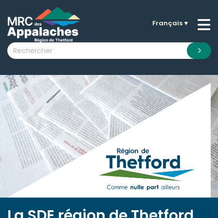
Français
▼
n submenu (La MRC )
n submenu (Citoyens )
n submenu (Entreprises )
 submenu (Visiteurs )
n submenu (Nouvelles )
n submenu (Documentation )
La SDE région de Thetford,